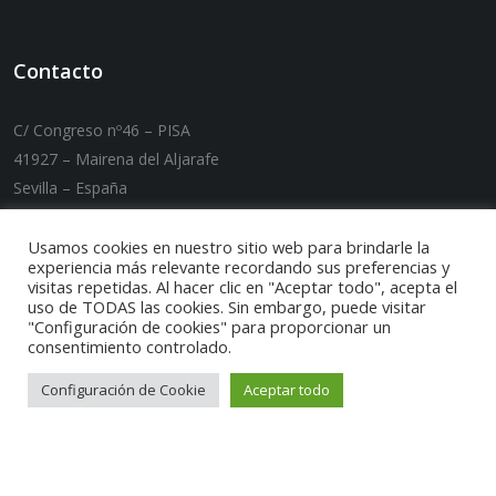
Contacto
C/ Congreso nº46 – PISA
41927 – Mairena del Aljarafe
Sevilla – España
T. +34 955 089 007 / F. +34 955 089 032
E-mail:
carmaq@carmaq.es
Usamos cookies en nuestro sitio web para brindarle la
experiencia más relevante recordando sus preferencias y
visitas repetidas. Al hacer clic en "Aceptar todo", acepta el
uso de TODAS las cookies. Sin embargo, puede visitar
"Configuración de cookies" para proporcionar un
consentimiento controlado.
Configuración de Cookie
Aceptar todo
Puedes encontrarnos por: Maquinaria tratamiento de
rcd, Tratamiento de residuos de construccion,
Maquinaria tratamiento de aridos, Maquinaria
energias alternativas, Maquinaria carga y descarga,
Reparacion maquinaria industrial, Maquinaria