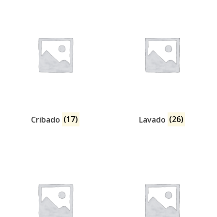
Cribado
(17)
Lavado
(26)