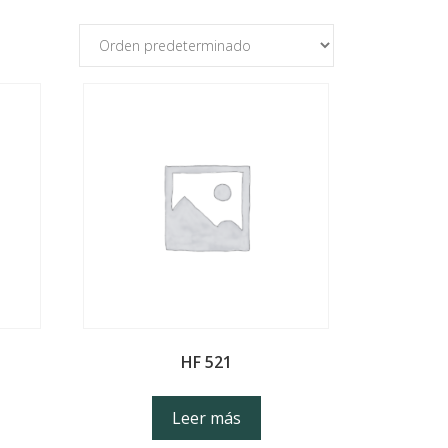
HF 521
Leer más