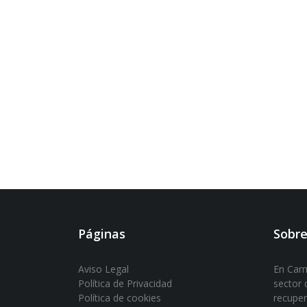
Páginas
Sobre
Aviso Legal
En Carm
Política de Privacidad
sector d
Política de cookies
recuper