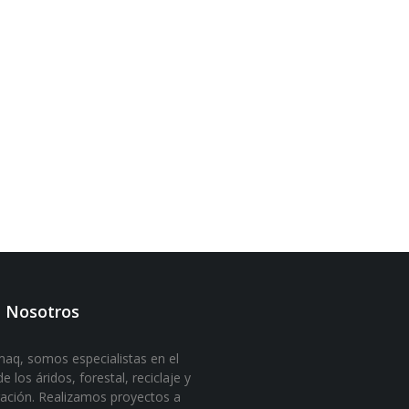
 Nosotros
aq, somos especialistas en el
e los áridos, forestal, reciclaje y
ación. Realizamos proyectos a