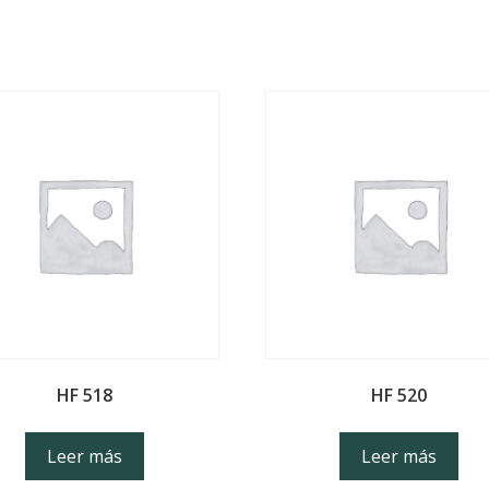
HF 518
HF 520
Leer más
Leer más