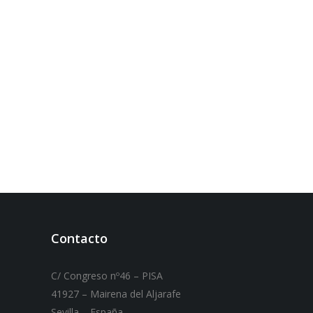
Contacto
C/ Congreso nº46 – PISA
41927 – Mairena del Aljarafe
Sevilla – España