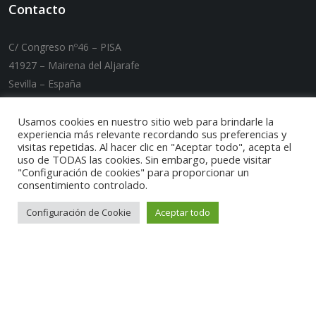
Contacto
C/ Congreso nº46 – PISA
41927 – Mairena del Aljarafe
Sevilla – España
T. +34 955 089 007 / F. +34 955 089 032
E-mail:
carmaq@carmaq.es
Usamos cookies en nuestro sitio web para brindarle la
experiencia más relevante recordando sus preferencias y
visitas repetidas. Al hacer clic en "Aceptar todo", acepta el
uso de TODAS las cookies. Sin embargo, puede visitar
"Configuración de cookies" para proporcionar un
consentimiento controlado.
Configuración de Cookie
Aceptar todo
Puedes encontrarnos por: Maquinaria tratamiento de
rcd, Tratamiento de residuos de construccion,
Maquinaria tratamiento de aridos, Maquinaria
energias alternativas, Maquinaria carga y descarga,
Reparacion maquinaria industrial, Maquinaria
industrial ocasión, Cinta transportadora movil, Cinta
transportadora fija, Distribuidores oficiales
maquinaria de construccion, Maquinaria para Biomasa,