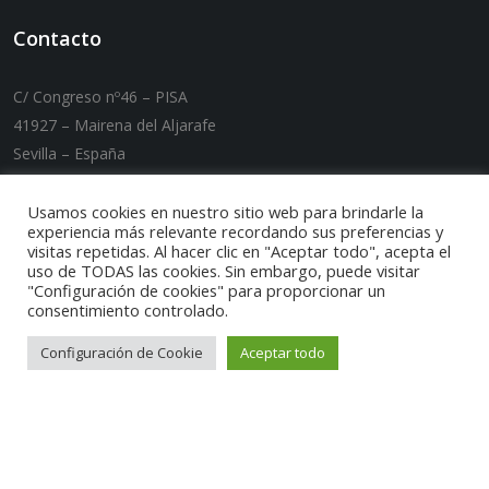
Contacto
C/ Congreso nº46 – PISA
41927 – Mairena del Aljarafe
Sevilla – España
T. +34 955 089 007 / F. +34 955 089 032
E-mail:
carmaq@carmaq.es
Usamos cookies en nuestro sitio web para brindarle la
experiencia más relevante recordando sus preferencias y
visitas repetidas. Al hacer clic en "Aceptar todo", acepta el
uso de TODAS las cookies. Sin embargo, puede visitar
"Configuración de cookies" para proporcionar un
consentimiento controlado.
Configuración de Cookie
Aceptar todo
Puedes encontrarnos por: Maquinaria tratamiento de
rcd, Tratamiento de residuos de construccion,
Maquinaria tratamiento de aridos, Maquinaria
energias alternativas, Maquinaria carga y descarga,
Reparacion maquinaria industrial, Maquinaria
industrial ocasión, Cinta transportadora movil, Cinta
transportadora fija, Distribuidores oficiales