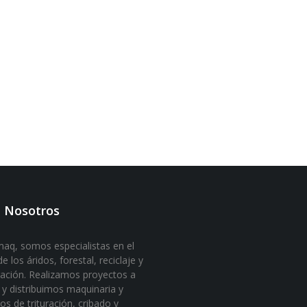
 Nosotros
aq, somos especialistas en el
e los áridos, forestal, reciclaje y
ación. Realizamos proyectos a
y distribuimos maquinaria y
os de trituración, cribado y