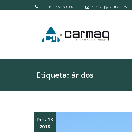
Skip
Call US 955 089 007
carmaq@carmaq.es
to
content
Etiqueta:
áridos
Dic
- 13
2018