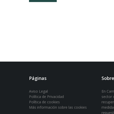
Páginas
Sobre
Aviso Legal
En Carm
Política de Privacidad
sector d
Política de cookies
recuper
Más información sobre las cookies
medida 
repuest