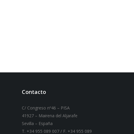
Contacto
C/ Congreso nº46 – PISA
41927 – Mairena del Aljarafe
Sevilla – España
T. +34 955 089 007 / F. +34 955 089