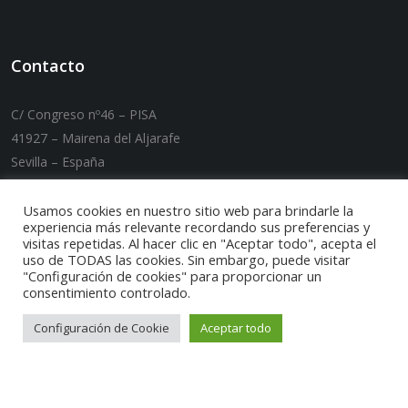
Contacto
C/ Congreso nº46 – PISA
41927 – Mairena del Aljarafe
Sevilla – España
T. +34 955 089 007 / F. +34 955 089 032
E-mail:
carmaq@carmaq.es
Usamos cookies en nuestro sitio web para brindarle la
experiencia más relevante recordando sus preferencias y
visitas repetidas. Al hacer clic en "Aceptar todo", acepta el
uso de TODAS las cookies. Sin embargo, puede visitar
"Configuración de cookies" para proporcionar un
consentimiento controlado.
Configuración de Cookie
Aceptar todo
Puedes encontrarnos por: Maquinaria tratamiento de
rcd, Tratamiento de residuos de construccion,
Maquinaria tratamiento de aridos, Maquinaria
energias alternativas, Maquinaria carga y descarga,
Reparacion maquinaria industrial, Maquinaria