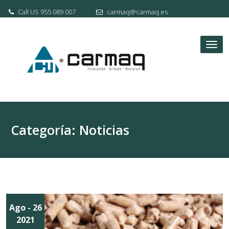
Skip
Call US 955 089 007
carmaq@carmaq.es
to
content
Tog
nav
Categoría:
Noticias
Ago
- 26
2021