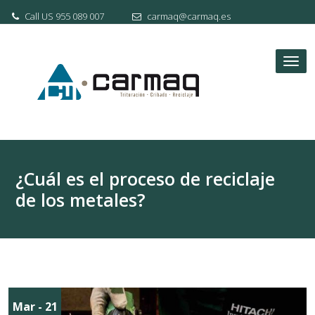
Skip
Call US 955 089 007
carmaq@carmaq.es
to
content
Tog
nav
¿Cuál es el proceso de reciclaje
de los metales?
Mar - 21