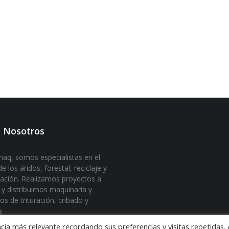
 Nosotros
aq, somos especialistas en el
e los áridos, forestal, reciclaje y
ación. Realizamos proyectos a
y distribuimos maquinaria y
os de trituración, cribado y
e.
cia más relevante recordando sus preferencias y visitas repetidas. 