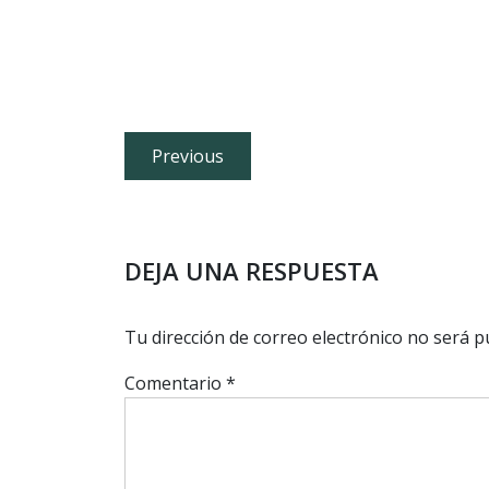
Navegación
Previous
Previous
de
post:
entradas
DEJA UNA RESPUESTA
Tu dirección de correo electrónico no será p
Comentario
*