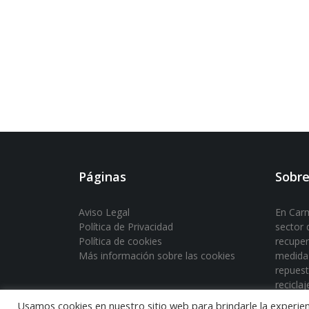
Páginas
Sobre
Aviso Legal
En Carm
Política de Privacidad
sector d
Política de cookies
recuper
Más información sobre las cookies
medida 
repuest
reciclaj
Usamos cookies en nuestro sitio web para brindarle la experien