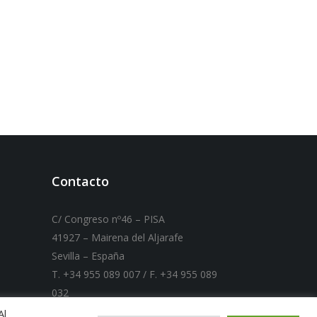
Contacto
C/ Congreso nº46 – PISA
41927 – Mairena del Aljarafe
Sevilla – España
T. +34 955 089 007 / F. +34 955 089
032
E-mail:
carmaq@carmaq.es
Al