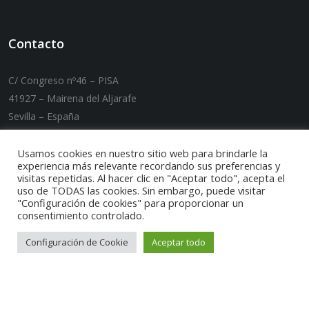
Contacto
C/ Congreso nº46 – PISA
41927 – Mairena del Aljarafe
Sevilla – España
T. +34 955 089 007 / F. +34 955 089 032
E-mail:
carmaq@carmaq.es
Usamos cookies en nuestro sitio web para brindarle la
experiencia más relevante recordando sus preferencias y
visitas repetidas. Al hacer clic en "Aceptar todo", acepta el
uso de TODAS las cookies. Sin embargo, puede visitar
"Configuración de cookies" para proporcionar un
consentimiento controlado.
Configuración de Cookie
Aceptar todo
Puedes encontrarnos por: Maquinaria tratamiento de
rcd, Tratamiento de residuos de construccion,
Maquinaria tratamiento de aridos, Maquinaria
energias alternativas, Maquinaria carga y descarga,
Reparacion maquinaria industrial, Maquinaria