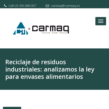
Skip
Call US 955 089 007
carmaq@carmaq.es
to
content
Tog
nav
Reciclaje de residuos
industriales: analizamos la ley
para envases alimentarios